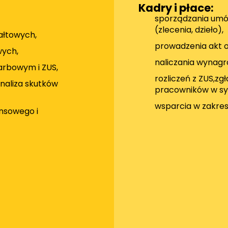
Kadry i płace:
sporządzania umó
(zlecenia, dzieło),
ałtowych,
prowadzenia akt 
wych,
naliczania wynagro
arbowym i ZUS,
rozliczeń z ZUS,zg
naliza skutków
pracowników w sy
wsparcia w zakres
ansowego i