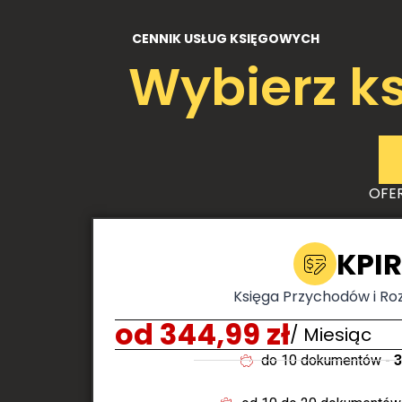
05
CENNIK USŁUG KSIĘGOWYCH
Wybierz ks
OFE
KPIR
Księga Przychodów i R
od 344,99 zł
/ Miesiąc
do 10 dokumentów -
3