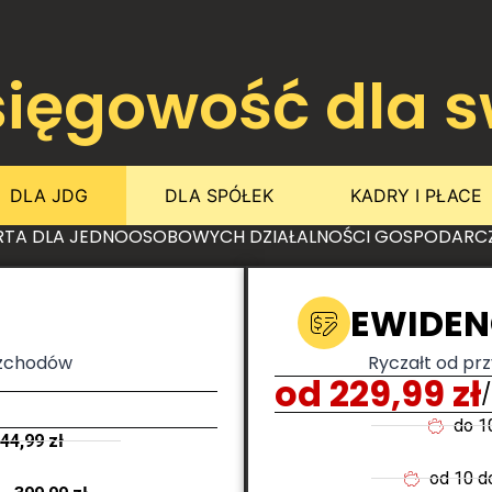
ięgowość dla s
DLA JDG
DLA SPÓŁEK
KADRY I PŁACE
RTA DLA JEDNOOSOBOWYCH DZIAŁALNOŚCI GOSPODARC
EWIDEN
ozchodów
Ryczałt od p
od 229,99 zł
do 1
44,99 zł
od 10 d