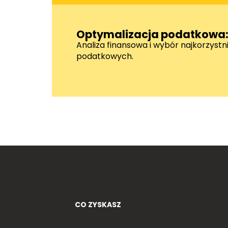
Optymalizacja podatkowa
Analiza finansowa i wybór najkorzystn
podatkowych.
03
CO ZYSKASZ