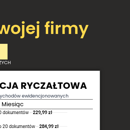
wojej firmy
ZYCH
CJA RYCZAŁTOWA
rzychodów ewidencjonowanych
/ Miesiąc
0 dokumentów -
229,99 zł
o 20 dokumentów -
284,99 zł