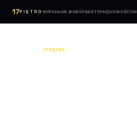
17
PIĘTRO
WIRTUALNE BIURO
PAKIETY
KSIĘGOWOŚĆ
OD
01
17 PIĘTRO
Księgowość,
pracuje na 
sukces
Współpracując z
Tax Effect
, masz pod ręką
ogarną finanse i zapewnią rozwiązania doda