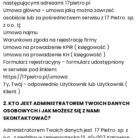
następującymi adresami: 17pietro.pl
Umowa główna – umowa jaką można zawrzeć
osobiście lub za pośrednictwem serwisu z 17 Pietro sp.
z o.o.. tj:
Umowa najmu
Warunkowa zgoda na rejestrację firmy
Umowa na prowadzenie KPiR ( księgowość )
Umowa na prowadzenie KH ( księgowość )
Formularz rejestracyjny – formularz udostępniony
w serwisie pod linkiem:
https://17pietro.pl/umowa
Ty, Twój – odpowiednio Użytkownik lub Użytkownik (
Klient ).
2. KTO JEST ADMINISTRATOREM TWOICH DANYCH
OSOBOWYCH i JAK MOŻESZ SIĘ Z NAMI
SKONTAKTOWAĆ?
Administratorem Twoich danych jest 17 Pietro sp. z
o.o . z siedzibą w Uniwersytecka 13, 40-007 Katowice,.