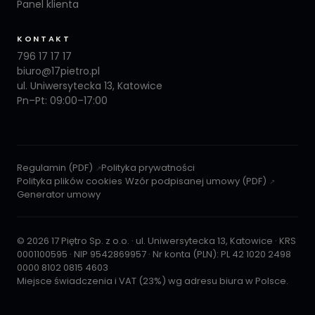
Panel klienta
KONTAKT
796 17 17 17
biuro@17pietro.pl
ul. Uniwersytecka 13, Katowice
Pn–Pt: 09:00–17:00
Regulamin (PDF)
Polityka prywatności
Polityka plików cookies
Wzór podpisanej umowy (PDF)
Generator umowy
© 2026 17 Piętro Sp. z o.o. · ul. Uniwersytecka 13, Katowice · KRS
0001100595 · NIP 9542869957 · Nr konta (PLN): PL 42 1020 2498
0000 8102 0815 4603
Miejsce świadczenia i VAT (23%) wg adresu biura w Polsce.