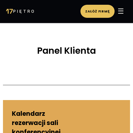
☰
17
PIĘTRO
ZAŁÓŻ FIRMĘ
WIRTUALNE BIURO
PA
Panel Klienta
Kalendarz
rezerwacji sali
konferencyjnej