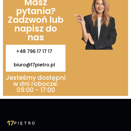
Masz
pytania?
Zadzwoń lub
napisz do
nas
+48 796 17 17 17
biuro@17pietro.pl
Jesteśmy dostępni
w dni robocze:
09:00 - 17:00
17
PIĘTRO