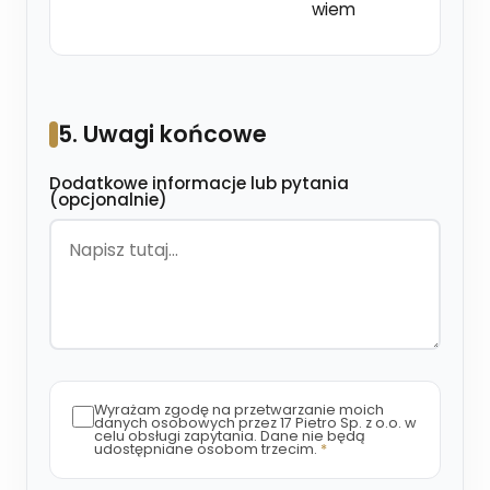
wiem
5. Uwagi końcowe
przerwa kawowa
Dodatkowe informacje lub pytania
(opcjonalnie)
słodki stół
słony stół
lunch
napoje
catering całodniowy
Wyrażam zgodę na przetwarzanie moich
danych osobowych przez 17 Pietro Sp. z o.o. w
celu obsługi zapytania. Dane nie będą
udostępniane osobom trzecim.
*