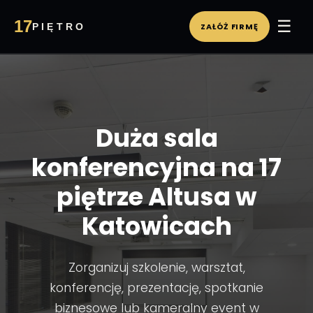
☰
17
PIĘTRO
ZAŁÓŻ FIRMĘ
WIRTUALNE BIURO
PA
Duża sala
konferencyjna na 17
piętrze Altusa w
Katowicach
Zorganizuj szkolenie, warsztat,
konferencję, prezentację, spotkanie
biznesowe lub kameralny event w