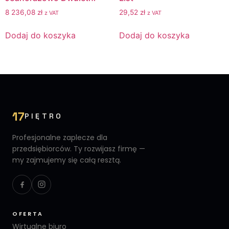
8 236,08
zł
29,52
zł
z VAT
z VAT
Dodaj do koszyka
Dodaj do koszyka
17
PIĘTRO
Profesjonalne zaplecze dla
przedsiębiorców. Ty rozwijasz firmę —
my zajmujemy się całą resztą.
OFERTA
Wirtualne biuro