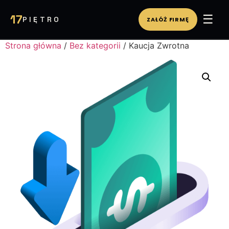
☰
17
PIĘTRO
ZAŁÓŻ FIRMĘ
Strona główna
/
Bez kategorii
/ Kaucja Zwrotna
WIRTUALNE BIURO
PA