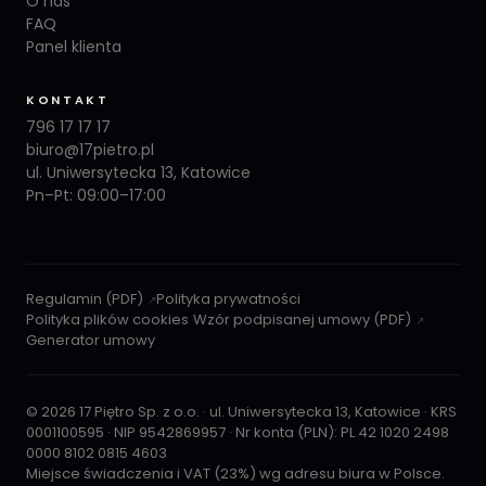
O nas
FAQ
Panel klienta
KONTAKT
796 17 17 17
biuro@17pietro.pl
ul. Uniwersytecka 13, Katowice
Pn–Pt: 09:00–17:00
Regulamin (PDF)
Polityka prywatności
Polityka plików cookies
Wzór podpisanej umowy (PDF)
Generator umowy
© 2026 17 Piętro Sp. z o.o. · ul. Uniwersytecka 13, Katowice · KRS
0001100595 · NIP 9542869957 · Nr konta (PLN): PL 42 1020 2498
0000 8102 0815 4603
Miejsce świadczenia i VAT (23%) wg adresu biura w Polsce.