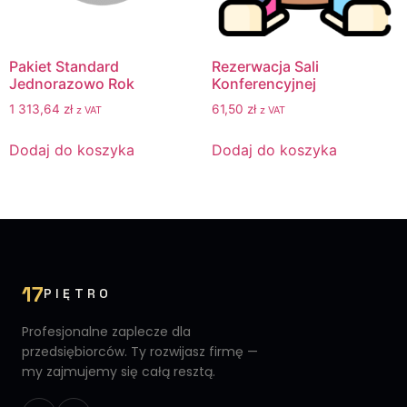
Pakiet Standard
Rezerwacja Sali
Jednorazowo Rok
Konferencyjnej
1 313,64
zł
61,50
zł
z VAT
z VAT
Dodaj do koszyka
Dodaj do koszyka
17
PIĘTRO
Profesjonalne zaplecze dla
przedsiębiorców. Ty rozwijasz firmę —
my zajmujemy się całą resztą.