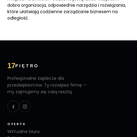
dobra organizacja, odpowiednie narzędzia i rozwiązania,
które ułatwiają codzienne zarządzanie biznesem na
odległość.
17
PIĘTRO
Profesjonalne zaplecze dla
przedsiębiorców. Ty rozwijasz firmę —
my zajmujemy się całą resztą.
OFERTA
Wirtualne biuro