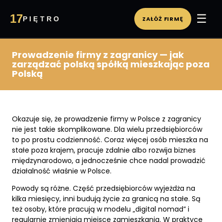
☰
17
PIĘTRO
ZAŁÓŻ FIRMĘ
WIRTUALNE BIURO
PA
Prowadzenie firmy z zagranicy — jak
zarządzać polską spółką mieszkając poza
Polską
Okazuje się, że prowadzenie firmy w Polsce z zagranicy
nie jest takie skomplikowane. Dla wielu przedsiębiorców
to po prostu codzienność. Coraz więcej osób mieszka na
stałe poza krajem, pracuje zdalnie albo rozwija biznes
międzynarodowo, a jednocześnie chce nadal prowadzić
działalność właśnie w Polsce.
Powody są różne. Część przedsiębiorców wyjeżdża na
kilka miesięcy, inni budują życie za granicą na stałe. Są
też osoby, które pracują w modelu „digital nomad” i
regularnie zmieniają miejsce zamieszkania. W praktyce