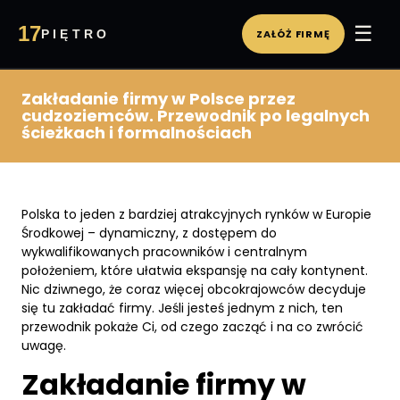
☰
17
PIĘTRO
ZAŁÓŻ FIRMĘ
WIRTUALNE BIURO
PA
Zakładanie firmy w Polsce przez
cudzoziemców. Przewodnik po legalnych
ścieżkach i formalnościach
Polska to jeden z bardziej atrakcyjnych rynków w Europie
Środkowej – dynamiczny, z dostępem do
wykwalifikowanych pracowników i centralnym
położeniem, które ułatwia ekspansję na cały kontynent.
Nic dziwnego, że coraz więcej obcokrajowców decyduje
się tu zakładać firmy. Jeśli jesteś jednym z nich, ten
przewodnik pokaże Ci, od czego zacząć i na co zwrócić
uwagę.
Zakładanie firmy w