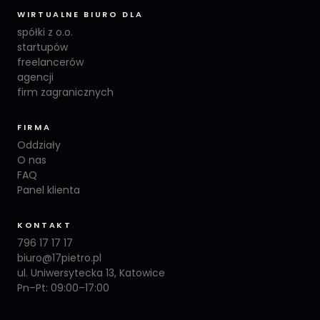
WIRTUALNE BIURO DLA
spółki z o.o.
startupów
freelancerów
agencji
firm zagranicznych
FIRMA
Oddziały
O nas
FAQ
Panel klienta
KONTAKT
796 17 17 17
biuro@17pietro.pl
ul. Uniwersytecka 13, Katowice
Pn–Pt: 09:00–17:00