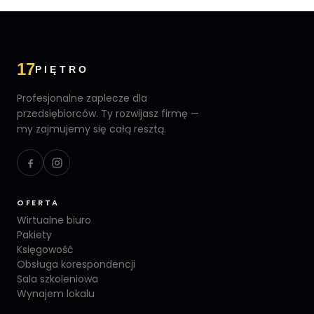
17
PIĘTRO
Profesjonalne zaplecze dla
przedsiębiorców. Ty rozwijasz firmę —
my zajmujemy się całą resztą.
OFERTA
Wirtualne biuro
Pakiety
Księgowość
Obsługa korespondencji
Sala szkoleniowa
Wynajem lokalu