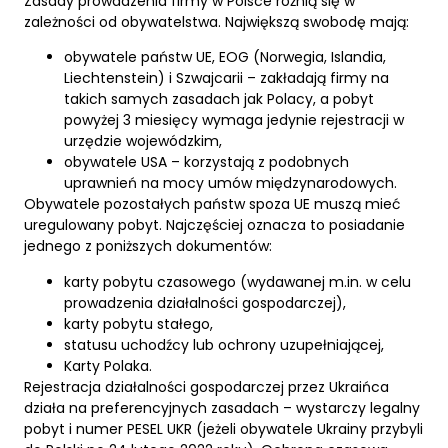
Zasady prowadzenia firmy w Polsce różnią się w
zależności od obywatelstwa. Największą swobodę mają:
obywatele państw UE, EOG (Norwegia, Islandia,
Liechtenstein) i Szwajcarii – zakładają firmy na
takich samych zasadach jak Polacy, a pobyt
powyżej 3 miesięcy wymaga jedynie rejestracji w
urzędzie wojewódzkim,
obywatele USA – korzystają z podobnych
uprawnień na mocy umów międzynarodowych.
Obywatele pozostałych państw spoza UE muszą mieć
uregulowany pobyt. Najczęściej oznacza to posiadanie
jednego z poniższych dokumentów:
karty pobytu czasowego (wydawanej m.in. w celu
prowadzenia działalności gospodarczej),
karty pobytu stałego,
statusu uchodźcy lub ochrony uzupełniającej,
Karty Polaka.
Rejestracja działalności gospodarczej przez Ukraińca
działa na preferencyjnych zasadach – wystarczy legalny
pobyt i numer PESEL UKR (jeżeli obywatele Ukrainy przybyli